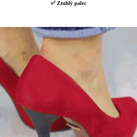
✅ Ztuhlý palec