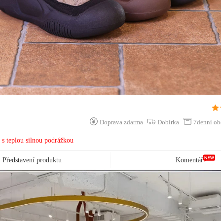
pit Succ 20Před minutami
upit Succ 13Před minutami
upit Succ 6Před minutami
upit Succ 25Před minutami
upit Succ 8 Před minutami
pit Succ 14Před minutami
0
upit Succ 10Před minutami
Doprava zdarma
Dobírka
7denní ob
upit Succ 12Před minutami
s teplou silnou podrážkou
Koupit Succ 10Před minutami
Představení produktu
Komentář
Koupit Succ 25Před minutami
pit Succ 19Před minutami
pit Succ 24Před minutami