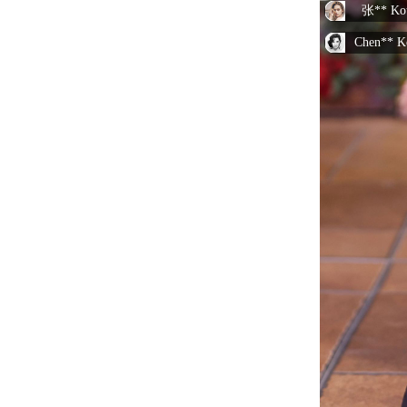
Chen** Ko
Xiao** K
Chen** Ko
Polévka** 
Xiao** K
李** Kou
林** Kou
Vysoká** 
Wu** Kou
Chen** Ko
Zhao** Ko
Chen** K
王** Kou