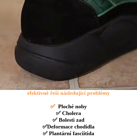
efektivně řeší následující problémy
✅
Ploché nohy
✅ Cholera
✅ Bolesti zad
✅Deformace chodidla
✅ Plantární fasciitida