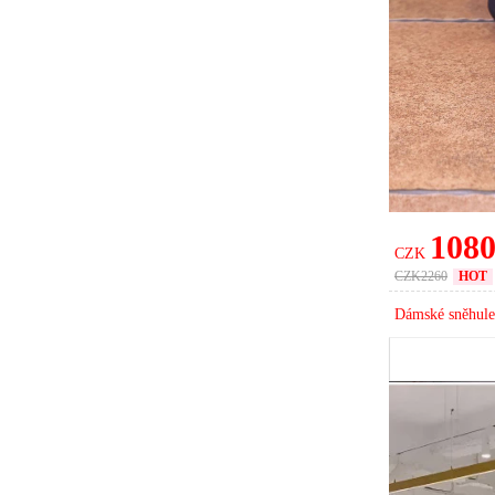
张** Kou
Chen** Ko
Wu** Ko
Liu** Ko
Liu** Ko
林** Kou
108
Chen** Ko
CZK
CZK
2260
HOT
Liu** Ko
Dámské sněhule 
Vysoká** 
Polévka** 
张** Kou
张** Kou