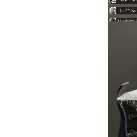
Liu** Ko
Vysoká** 
Polévka** 
张** Koup
张** Koup
Chen** Ko
Xiao** Ko
Chen** Ko
Polévka** 
Xiao** Ko
李** Koup
林** Koup
Vysoká** 