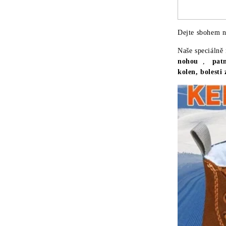
Dejte sbohem n
Naše speciálně
nohou
,
patn
kolen, bolesti