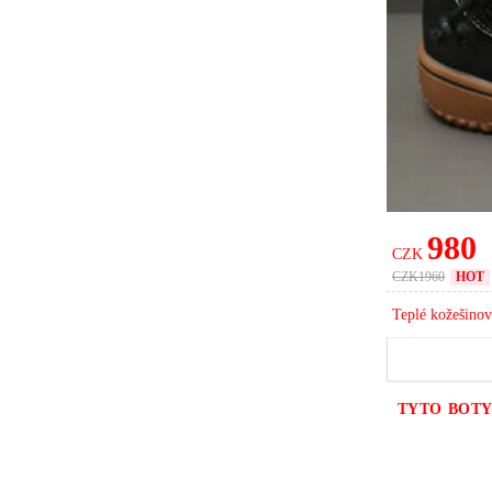
Wu** Kou
Chen** Ko
Zhao** Ko
Chen** Ko
王** Kou
张** Koup
980
Chen** Ko
CZK
CZK
1960
HOT
Wu** Kou
Teplé kožešinov
Liu** Ko
Liu** Kou
林** Koup
TYTO BOTY
Chen** Ko