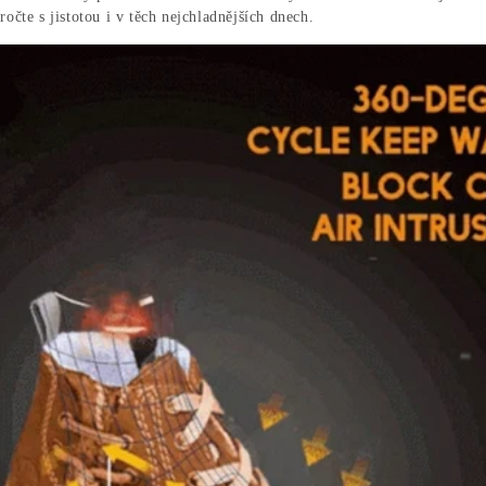
očte s jistotou i v těch nejchladnějších dnech.