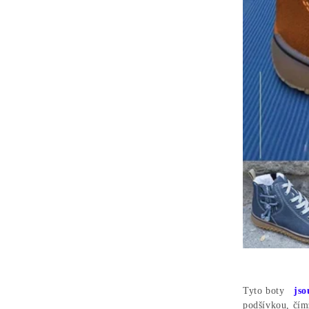
Tyto boty
jso
podšívkou, čí