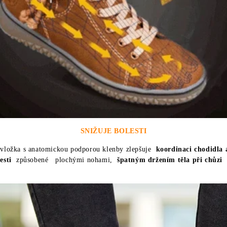
SNIŽUJE BOLESTI
vložka s anatomickou podporou klenby zlepšuje
koordinaci chodidla 
esti
způsobené
plochými nohami,
špatným držením těla při chůzi