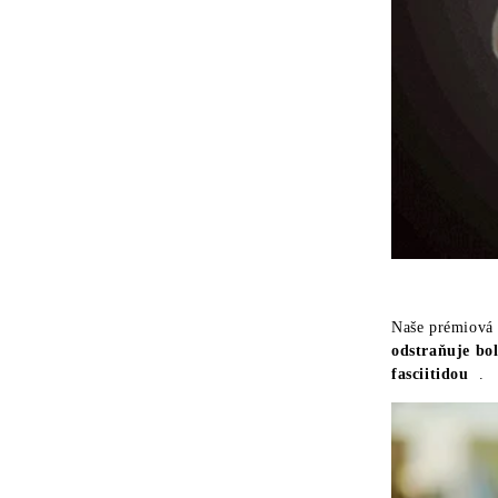
Naše prémiová 
odstraňuje
bol
fasciitidou
.