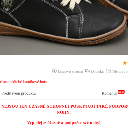
pit Succ 21Před minutami
upit Succ 3Před minutami
upit Succ 25Před minutami
upit Succ 27Před minutami
pit Succ 4Před minutami
it Succ 16Před minutami
upit Succ 21Před minutami
Doprava zdarma
Dobírka
7denní ob
pit Succ 26Před minutami
é ortopedické kotníkové boty
upit Succ 6Před minutami
Představení produktu
Komentář
pit Succ 23 Před minutami
it Succ 16Před minutami
 NEJSOU JEN ÚŽASNĚ SCHOPNÉ! POSKYTUJÍ TAKÉ PODPOR
NOHY!
upit Succ 27Před minutami
Vypadejte úžasně a podpořte své nohy!