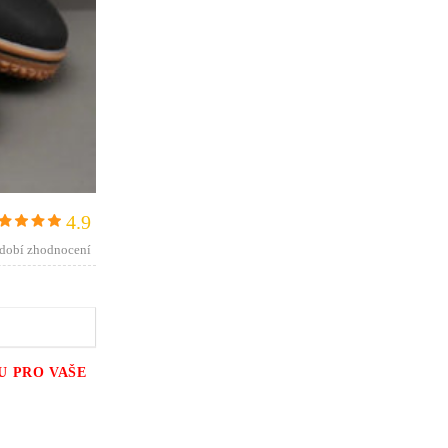
4.9
dobí zhodnocení
U PRO VAŠE