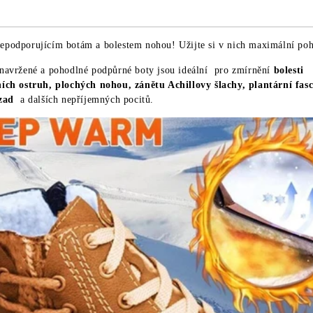
epodporujícím botám a bolestem nohou! Užijte si v nich maximální poh
 navržené a pohodlné podpůrné boty jsou ideální pro zmírnění
bolesti
ích ostruh, plochých nohou, zánětu Achillovy šlachy, plantární fasci
 zad
a dalších nepříjemných pocitů.