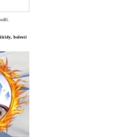
odlí.
itidy, bolesti