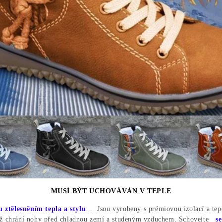
MUSÍ BÝT UCHOVÁVÁN V TEPLE
u ztělesněním tepla a stylu
.
Jsou vyrobeny s prémiovou izolací a tep
mž chrání nohy před chladnou zemí a studeným vzduchem. Schovejte
s