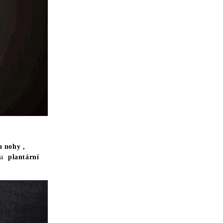
a nohy ,
a
plantární