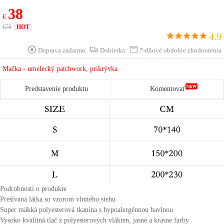
Vysoká** Kúpiť Succ 7Pred niekoľkými minútami
38
€
Wu** Kúpiť Succ 12Pred niekoľkými minútami
€
76
HOT
4.9
Chen** Kúpiť Succ 28Pred niekoľkými minútami
Doprava zadarmo
Dobierka
7-dňové obdobie zhodnotenia
Zhao** Kúpiť Succ 19Pred niekoľkými minútami
Mačka - umelecký patchwork, prikrývka
Chen** Kúpiť Succ 8Pred niekoľkými minútami
王** Kúpiť Succ 24Pred niekoľkými minútami
Predstavenie produktu
Komentovať
张** Kúpiť Succ 15Pred niekoľkými minútami
Chen** Kúpiť Succ 25Pred niekoľkými minútami
Wu** Kúpiť Succ 30Pred niekoľkými minútami
Liu** Kúpiť Succ 2Pred niekoľkými minútami
Liu** Kúpiť Succ 2 Pred niekoľkými minútami
Podrobnosti o produkte
les** Kúpiť Succ 3Pred niekoľkými minútami
Prešívaná látka so vzorom vlnitého stehu
Super mäkká polyesterová tkanina s hypoalergénnou bavlnou
Vysoko kvalitná tlač z polyesterových vlákien, jasné a krásne farby