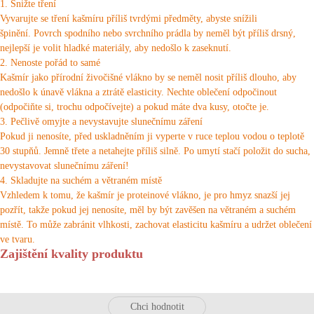
1. Snižte tření
Vyvarujte se tření kašmíru příliš tvrdými předměty, abyste snížili
špinění.
Povrch spodního nebo svrchního prádla by neměl být příliš drsný,
nejlepší je volit hladké materiály, aby nedošlo k zaseknutí.
2. Nenoste pořád to samé
Kašmír jako přírodní živočišné vlákno by se neměl nosit příliš dlouho, aby
nedošlo k únavě vlákna a ztrátě elasticity.
Nechte oblečení odpočinout
(odpočiňte si, trochu odpočívejte) a pokud máte dva kusy, otočte je.
3. Pečlivě omyjte a nevystavujte slunečnímu záření
Pokud ji nenosíte, před uskladněním ji vyperte v ruce teplou vodou o teplotě
30 stupňů.
Jemně třete a netahejte příliš silně.
Po umytí stačí položit do sucha,
nevystavovat slunečnímu záření!
4. Skladujte na suchém a větraném místě
Vzhledem k tomu, že kašmír je proteinové vlákno, je pro hmyz snazší jej
pozřít, takže pokud jej nenosíte, měl by být zavěšen na větraném a suchém
místě.
To může zabránit vlhkosti, zachovat elasticitu kašmíru a udržet oblečení
ve tvaru.
Zajištění kvality produktu
Chci hodnotit