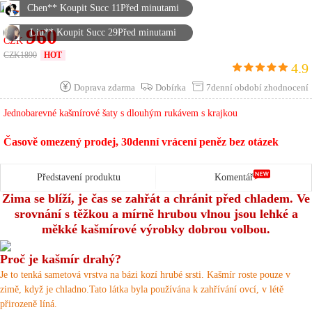
Chen** Koupit Succ 11Před minutami
960
Liu** Koupit Succ 29Před minutami
CZK
CZK
1890
HOT
Vysoká** Koupit Succ 3Před minutami
4.9
Polévka** Koupit Succ 5Před minutami
Doprava zdarma
Dobírka
7denní období zhodnocení
张** Koupit Succ 20Před minutami
Jednobarevné kašmírové šaty s dlouhým rukávem s krajkou
张** Koupit Succ 5Před minutami
Časově omezený prodej, 30denní vrácení peněz bez otázek
Chen** Koupit Succ 2Před minutami
Představení produktu
Komentář
Xiao** Koupit Succ 2Před minutami
Zima se blíží, je čas se zahřát a chránit před chladem.
Ve
Chen** Koupit Succ 30Před minutami
srovnání s těžkou a mírně hrubou vlnou jsou lehké a
Polévka** Koupit Succ 18Před minutami
měkké kašmírové výrobky dobrou volbou.
Xiao** Koupit Succ 12Před minutami
Proč je kašmír drahý?
Je to tenká sametová vrstva na bázi kozí hrubé srsti.
Kašmír roste pouze v
李** Koupit Succ 19Před minutami
zimě, když je chladno.Tato látka byla používána k zahřívání ovcí, v létě
林** Koupit Succ 10Před minutami
přirozeně líná.