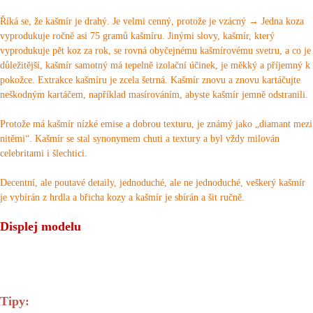
Vysoká** Koupit Succ 24Před minutami
Říká se, že kašmír je drahý.
Je velmi cenný, protože je vzácný → Jedna koza
vyprodukuje ročně asi 75 gramů kašmíru.
Jinými slovy, kašmír, který
Wu** Koupit Succ 24Před minutami
vyprodukuje pět koz za rok, se rovná obyčejnému kašmírovému svetru, a co je
Chen** Koupit Succ 30Před minutami
důležitější, kašmír samotný má tepelně izolační účinek, je měkký a příjemný k
pokožce.
Extrakce kašmíru je zcela šetrná.
Kašmír znovu a znovu kartáčujte
Zhao** Koupit Succ 26Před minutami
neškodným kartáčem, například masírováním, abyste kašmír jemně odstranili.
Chen** Koupit Succ 4Před minutami
Protože má kašmír nízké emise a dobrou texturu, je známý jako „diamant mezi
王** Koupit Succ 18Před minutami
nitěmi“.
Kašmír se stal synonymem chuti a textury a byl vždy milován
celebritami i šlechtici.
张** Koupit Succ 17Před minutami
Decentní, ale poutavé detaily, jednoduché, ale ne jednoduché, veškerý kašmír
Chen** Koupit Succ 25Před minutami
je vybírán z hrdla a břicha kozy a kašmír je sbírán a šit ručně.
Wu** Koupit Succ 28Před minutami
Displej modelu
Liu** Koupit Succ 18Před minutami
Liu** Koupit Succ 10 Před minutami
林** Koupit Succ 4Před minutami
Tipy: