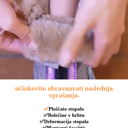
učinkovito obravnavati naslednja
vprašanja.
✅
Ploščato stopalo
✅Bolečine v hrbtu
✅Deformacija stopala
✅Plantarni fasciitis