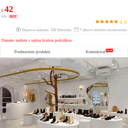
王** Kúpiť Succ 1Pred niekoľkými minútami
42
€
张** Kúpiť Succ 30Pred niekoľkými minútami
€
76
HOT
4.9
Chen** Kúpiť Succ 8Pred niekoľkými minútami
Doprava zadarmo
Dobierka
7-dňové obdobie zhodnotenia
Wu** Kúpiť Succ 5Pred niekoľkými minútami
Dámske snehule s teplou hrubou podrážkou
Liu** Kúpiť Succ 14Pred niekoľkými minútami
Predstavenie produktu
Komentovať
Liu** Kúpiť Succ 27 Pred niekoľkými minútami
les** Kúpiť Succ 19Pred niekoľkými minútami
Chen** Kúpiť Succ 23Pred niekoľkými minútami
Liu** Kúpiť Succ 29Pred niekoľkými minútami
Vysoká** Kúpiť Succ 19Pred niekoľkými minútami
Polievka** Kúpiť Succ 0Pred niekoľkými minútami
张** Kúpiť Succ 10Pred niekoľkými minútami