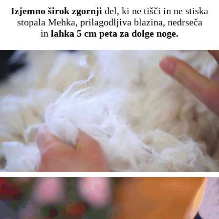
Izjemno širok zgornji
del, ki ne tišči in ne stiska
stopala Mehka, prilagodljiva blazina, nedrseča
in
lahka 5 cm peta za dolge noge.