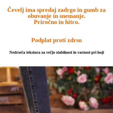
Čevelj ima spredaj zadrgo in gumb za
obuvanje in snemanje.
Priročno in hitro.
Podplat proti zdrsu
Nedrseča tekstura za večjo stabilnost in varnost pri hoji